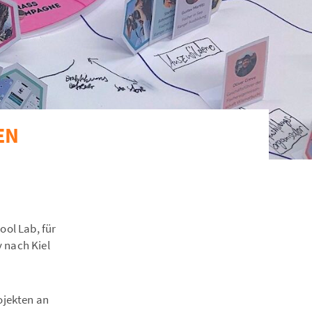
EN
ol Lab, für
 nach Kiel
ojekten an