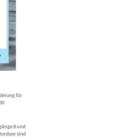
derung für
30
rgänge 8 und
Nordsee sind