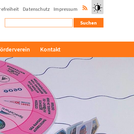
refreiheit
Datenschutz
Impressum
RSS-
Kontrast
Suchen
Feed
erhöhen
nach:
örderverein
Kontakt