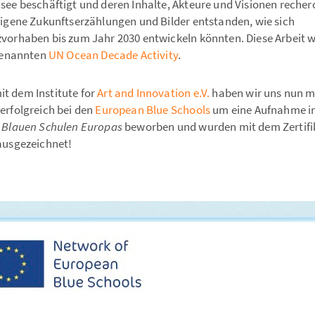
ee beschäftigt und deren Inhalte, Akteure und Visionen recherc
eigene Zukunftserzählungen und Bilder entstanden, wie sich
vorhaben bis zum Jahr 2030 entwickeln könnten. Diese Arbeit 
ogenannten
UN Ocean Decade Activity
.
 dem Institute for
Art and Innovation e.V.
haben wir uns nun m
erfolgreich bei den
European Blue Schools
um eine Aufnahme i
r
Blauen Schulen Europas
beworben und wurden mit dem Zertif
ausgezeichnet!