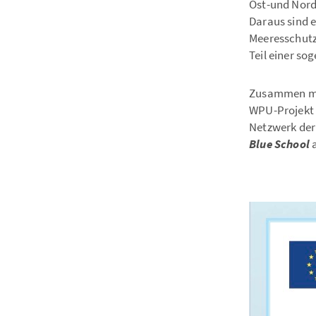
Ost-und Nords
Daraus sind 
Meeresschutz
Teil einer s
Zusammen mit
WPU-Projekt 
Netzwerk de
Blue School