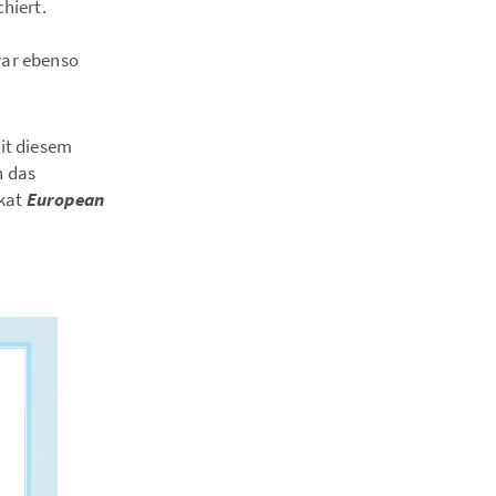
hiert.
war ebenso
it diesem
n das
ikat
European