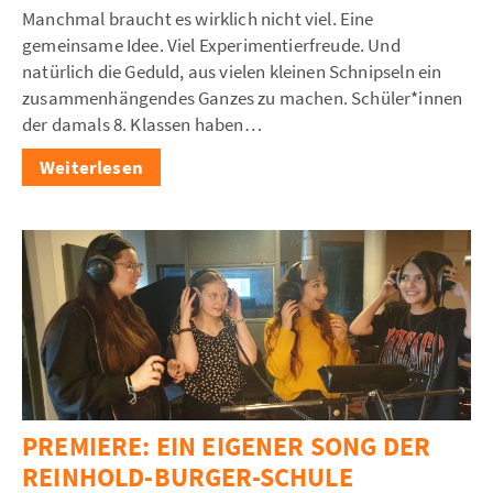
Manchmal braucht es wirklich nicht viel. Eine
gemeinsame Idee. Viel Experimentierfreude. Und
natürlich die Geduld, aus vielen kleinen Schnipseln ein
zusammenhängendes Ganzes zu machen. Schüler*innen
der damals 8. Klassen haben…
:
Weiterlesen
Mit
einfachen
Mitteln
–
Kurzfilme
der
8.
Klassen
PREMIERE: EIN EIGENER SONG DER
REINHOLD-BURGER-SCHULE