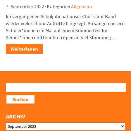
7. September 2022
·
Kategorien
Allgemein
Im vergangenen Schuljahr hat unser Chor samt Band
wieder viele schöne Auftritte hingelegt. So sangen unsere
Schüler*innnen im Mai auf einem Sommerfest für
Senior*innen und brachten open air viel Stimmung…
:
Weiterlesen
Premiere:
Ein
eigener
Song
der
Suchen
Reinhold-
nach:
Burger-
Schule
ARCHIV
Archiv