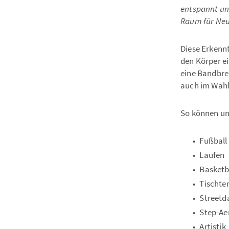
entspannt un
Raum für Neu
Diese Erkennt
den Körper e
eine Bandbrei
auch im Wahlp
So können uns
Fußball
Laufen
Basketb
Tischte
Streetd
Step-Ae
Artistik