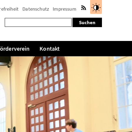
refreiheit
Datenschutz
Impressum
RSS-
Kontrast
Suchen
Feed
vermindern
nach:
örderverein
Kontakt