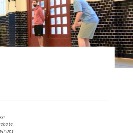
uch
gebote.
wir uns