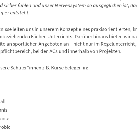
d sicher fühlen und unser Nervensystem so ausgeglichen ist, d
gier entsteht.
nisse leiten uns in unserem Konzept eines praxisorientierten, k
inbeziehenden Fächer-Unterrichts. Darüber hinaus bieten wir na
te an sportlichen Angeboten an – nicht nur im Regelunterricht
flichtbereich, bei den AGs und innerhalb von Projekten.
ere Schüler*innen z.B. Kurse belegen in:
all
nnis
ance
robic