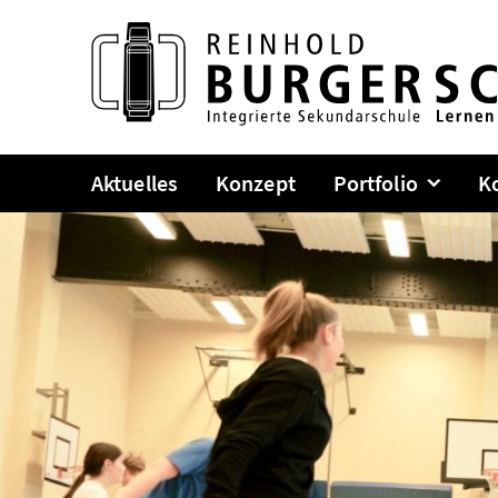
Zum
Inhalt
springen
Aktuelles
Konzept
Portfolio
K
Unterm
anzeig