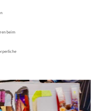
an
aren beim
rperliche