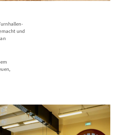
Turnhallen-
gemacht und
 an
 dem
euen,