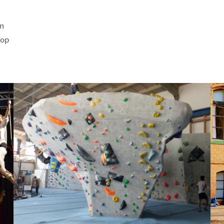
n
oop